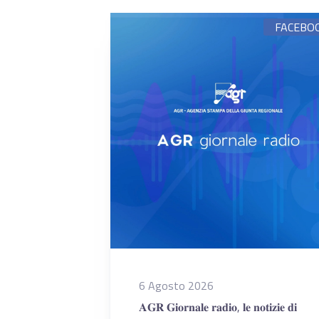
FACEBO
6 Agosto 2026
𝐀𝐆𝐑 𝐆𝐢𝐨𝐫𝐧𝐚𝐥𝐞 𝐫𝐚𝐝𝐢𝐨, 𝐥𝐞 𝐧𝐨𝐭𝐢𝐳𝐢𝐞 𝐝𝐢