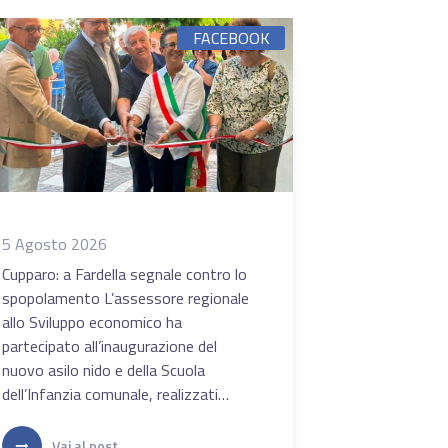
FACEBOOK
5 Agosto 2026
Cupparo: a Fardella segnale contro lo
spopolamento L’assessore regionale
allo Sviluppo economico ha
partecipato all’inaugurazione del
nuovo asilo nido e della Scuola
dell’Infanzia comunale, realizzati
grazie ai finanziamenti del Piano
Nazionale di Ripresa e Resilienza.
Vai al post