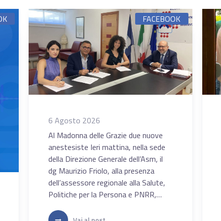
OK
FACEBOOK
6 Agosto 2026
Al Madonna delle Grazie due nuove
anestesiste Ieri mattina, nella sede
della Direzione Generale dell’Asm, il
dg Maurizio Friolo, alla presenza
dell’assessore regionale alla Salute,
Politiche per la Persona e PNRR,
Cosimo Latronico, ha sottoscritto i
contratti di assunzione con le
Vai al post