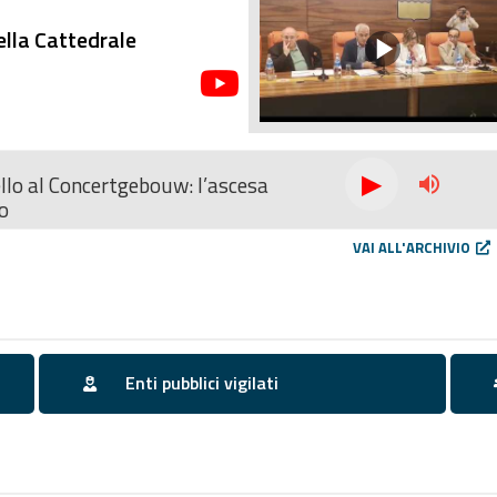
ella Cattedrale
llo al Concertgebouw: l’ascesa
volume_up
o
VAI ALL'ARCHIVIO
Enti pubblici vigilati