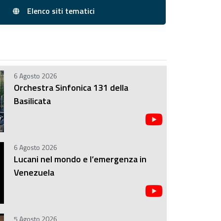
Elenco siti tematici
6 Agosto 2026
ta, in modo tale che
Orchestra Sinfonica 131 della
dall’Amministrazione
Basilicata
6 Agosto 2026
Lucani nel mondo e l’emergenza in
Venezuela
5 Agosto 2026