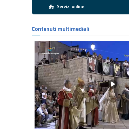
Servizio
Servizi online
Contenuti multimediali
Le comunichiamo che 
non si possa risalir
per i soli fini di inda